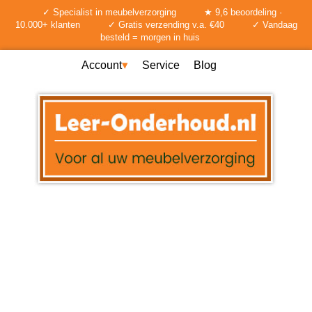
✓ Specialist in meubelverzorging
★ 9,6 beoordeling ·
10.000+ klanten
✓ Gratis verzending v.a. €40
✓ Vandaag
besteld = morgen in huis
Account
Service
Blog