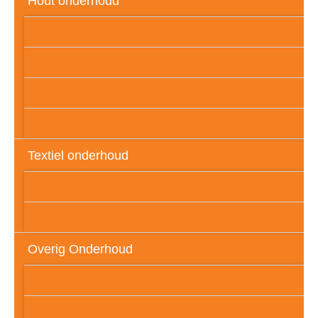
Hout onderhoud
Gelakt hout
Geolied hout
Gewaxed hout
Onbehandeld hout
Textiel onderhoud
Meubelstof
Tapijt / karpet
Overig Onderhoud
RVS
Natuursteen