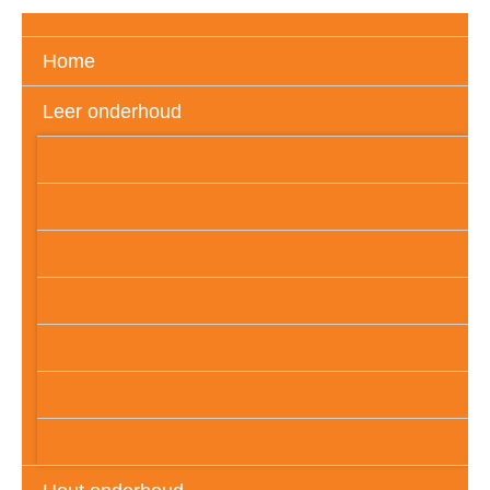
Home
Leer onderhoud
Gedekverfd (glad) leder
Vol aniline leder
Semi aniline leder
Geschuurd leder
PU – leder (folie)
Geolied of wax leder
Leatherlook of imitatieleder