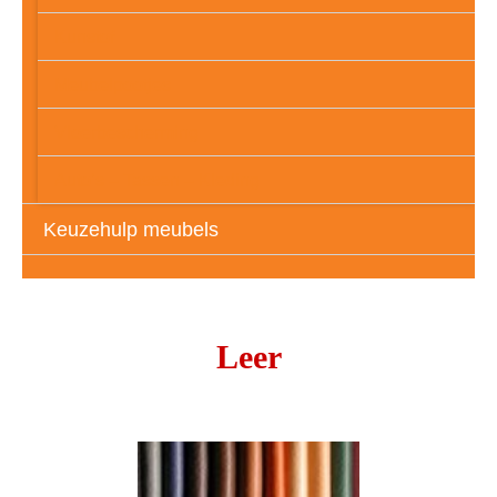
Kunstof
Meubelpootjes
Vloerbescherming
Auto’s – Tassen – Kleding
Keuzehulp meubels
Leer