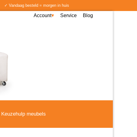
✓ Vandaag besteld = morgen in huis
Account
Service
Blog
Keuzehulp meubels