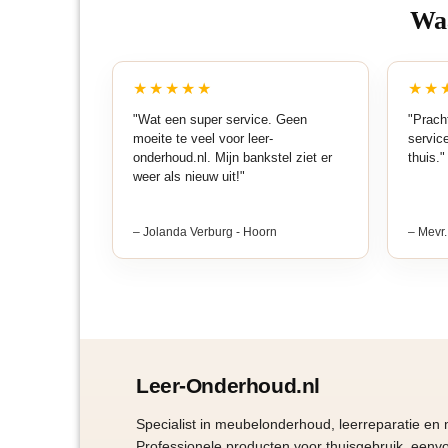
Waa
gekozen
worden
op
★★★★★
★★
de
"Wat een super service. Geen
"Pracht
productpagin
moeite te veel voor leer-
servic
onderhoud.nl. Mijn bankstel ziet er
thuis."
weer als nieuw uit!"
– Jolanda Verburg - Hoorn
– Mevr.
Leer-Onderhoud.nl
Specialist in meubelonderhoud, leerreparatie en
Professionele producten voor thuisgebruik, eenvo