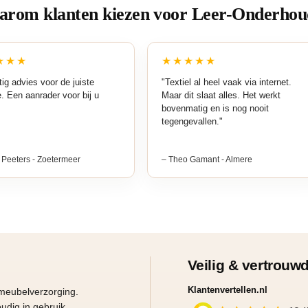
rom klanten kiezen voor Leer-Onderhou
★★★
★★★★★
ig advies voor de juiste
"Textiel al heel vaak via internet.
a
e. Een aanrader voor bij u
Maar dit slaat alles. Het werkt
bovenmatig en is nog nooit
tegengevallen."
 Peeters - Zoetermeer
– Theo Gamant - Almere
Veilig & vertrouw
Klantenvertellen.nl
 meubelverzorging.
udig in gebruik.