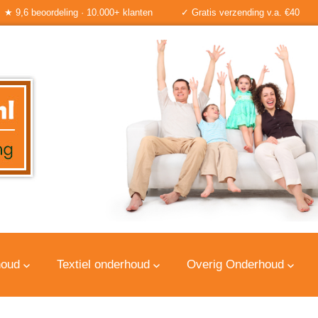
★ 9,6 beoordeling · 10.000+ klanten
✓ Gratis verzending v.a. €40
houd
Textiel onderhoud
Overig Onderhoud