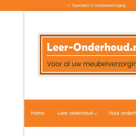
✓ Specialist in meubelverzorging
Home
Leer onderhoud
Hout onder