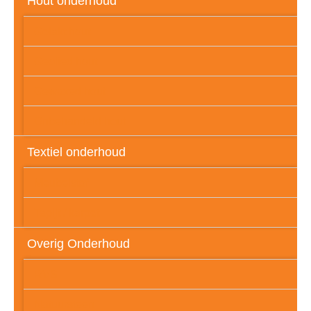
Hout onderhoud
Gelakt hout
Geolied hout
Gewaxed hout
Onbehandeld hout
Textiel onderhoud
Meubelstof
Tapijt / karpet
Overig Onderhoud
RVS
Natuursteen