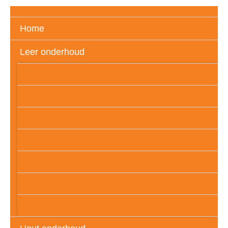
Home
Leer onderhoud
Gedekverfd (glad) leder
Vol aniline leder
Semi aniline leder
Geschuurd leder
PU – leder (folie)
Geolied of wax leder
Leatherlook of imitatieleder