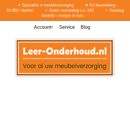
✓ Specialist in meubelverzorging
★ 9,6 beoordeling ·
10.000+ klanten
✓ Gratis verzending v.a. €40
✓ Vandaag
besteld = morgen in huis
Account
Service
Blog