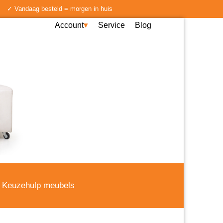
✓ Vandaag besteld = morgen in huis
Account
Service
Blog
Keuzehulp meubels