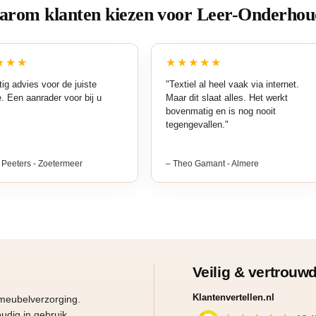
rom klanten kiezen voor Leer-Onderhou
★★★
★★★★★
ig advies voor de juiste
"Textiel al heel vaak via internet.
a
e. Een aanrader voor bij u
Maar dit slaat alles. Het werkt
bovenmatig en is nog nooit
tegengevallen."
 Peeters - Zoetermeer
– Theo Gamant - Almere
Veilig & vertrouw
Klantenvertellen.nl
 meubelverzorging.
udig in gebruik.