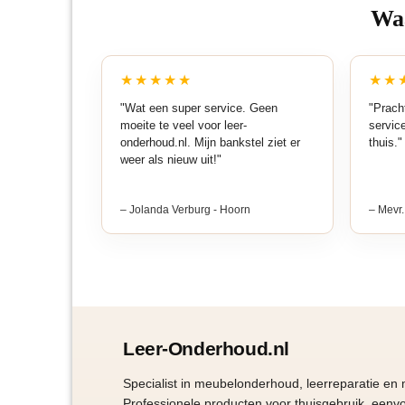
Waa
gekozen
worden
op
★★★★★
★★
de
"Wat een super service. Geen
"Pracht
productpagin
moeite te veel voor leer-
servic
onderhoud.nl. Mijn bankstel ziet er
thuis."
weer als nieuw uit!"
– Jolanda Verburg - Hoorn
– Mevr.
Leer-Onderhoud.nl
Specialist in meubelonderhoud, leerreparatie en
Professionele producten voor thuisgebruik, eenvo