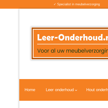
✓ Specialist in meubelverzorging
Home
Leer onderhoud
Hout onder