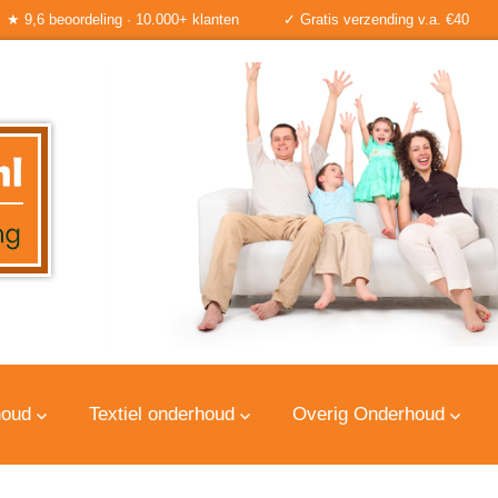
★ 9,6 beoordeling · 10.000+ klanten
✓ Gratis verzending v.a. €40
houd
Textiel onderhoud
Overig Onderhoud