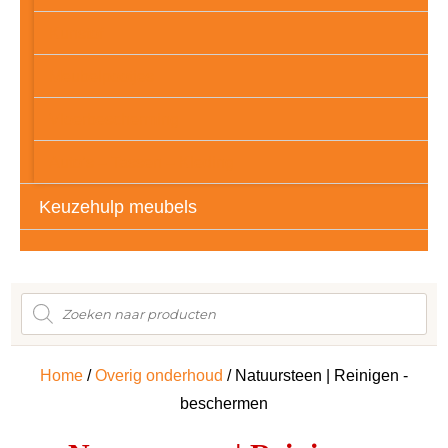
Kunstof
Meubelpootjes
Vloerbescherming
Auto’s – Tassen – Kleding
Keuzehulp meubels
Producten
zoeken
Home
/
Overig onderhoud
/ Natuursteen | Reinigen -
beschermen