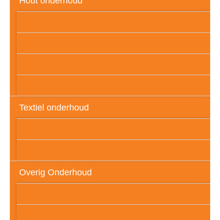
Hout onderhoud
Gelakt hout
Geolied hout
Gewaxed hout
Onbehandeld hout
Textiel onderhoud
Meubelstof
Tapijt / karpet
Overig Onderhoud
RVS
Natuursteen