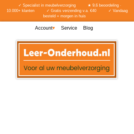
✓ Specialist in meubelverzorging
★ 9,6 beoordeling ·
10.000+ klanten
✓ Gratis verzending v.a. €40
✓ Vandaag
besteld = morgen in huis
Account
Service
Blog