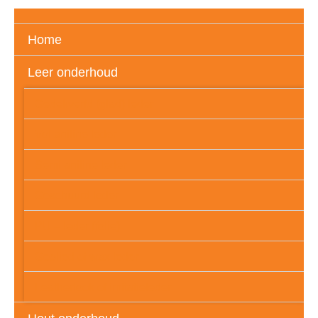
Home
Leer onderhoud
Gedekverfd (glad) leder
Vol aniline leder
Semi aniline leder
Geschuurd leder
PU – leder (folie)
Geolied of wax leder
Leatherlook of imitatieleder