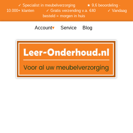
✓ Specialist in meubelverzorging
★ 9,6 beoordeling ·
10.000+ klanten
✓ Gratis verzending v.a. €40
✓ Vandaag
besteld = morgen in huis
Account
Service
Blog