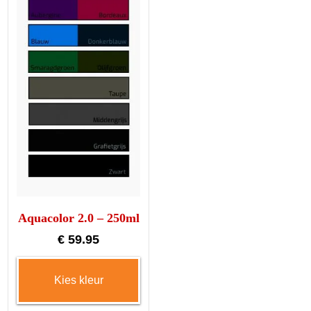
Aquacolor 2.0 – 250ml
€
59.95
Dit
Kies kleur
product
heeft