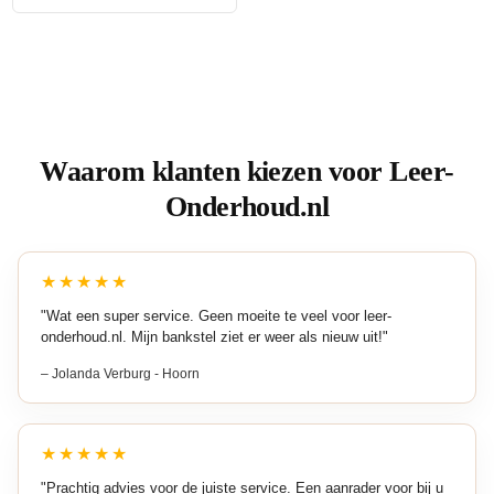
meerdere
variaties.
Deze
optie
kan
Waarom klanten kiezen voor Leer-
gekozen
Onderhoud.nl
worden
op
de
★★★★★
productpagina
"Wat een super service. Geen moeite te veel voor leer-
onderhoud.nl. Mijn bankstel ziet er weer als nieuw uit!"
– Jolanda Verburg - Hoorn
★★★★★
"Prachtig advies voor de juiste service. Een aanrader voor bij u