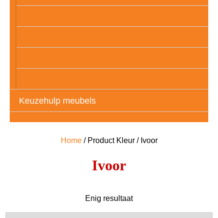
Kunstof
Meubelpootjes
Vloerbescherming
Auto’s – Tassen – Kleding
Keuzehulp meubels
Home
/ Product Kleur / Ivoor
Ivoor
Enig resultaat