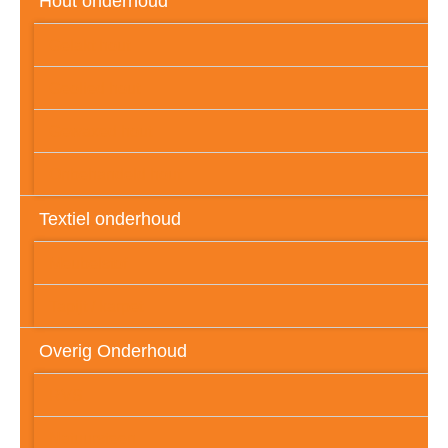
Hout onderhoud
Gelakt hout
Geolied hout
Gewaxed hout
Onbehandeld hout
Textiel onderhoud
Meubelstof
Tapijt / karpet
Overig Onderhoud
RVS
Natuursteen