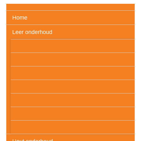
Home
Leer onderhoud
Gedekverfd (glad) leder
Vol aniline leder
Semi aniline leder
Geschuurd leder
PU – leder (folie)
Geolied of wax leder
Leatherlook of imitatieleder