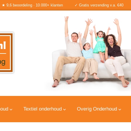
★ 9,6 beoordeling · 10.000+ klanten
✓ Gratis verzending v.a. €40
houd
Textiel onderhoud
Overig Onderhoud