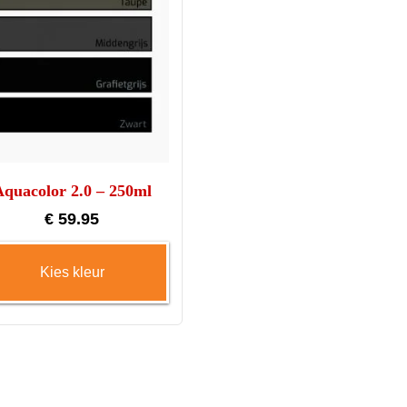
Aquacolor 2.0 – 250ml
€
59.95
Dit
Kies kleur
product
heeft
meerdere
variaties.
Deze
optie