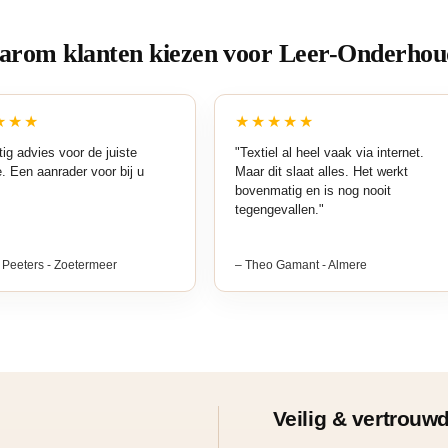
kan
rom klanten kiezen voor Leer-Onderhou
gekozen
worden
op
★★★
★★★★★
de
ig advies voor de juiste
"Textiel al heel vaak via internet.
productpagina
e. Een aanrader voor bij u
Maar dit slaat alles. Het werkt
bovenmatig en is nog nooit
tegengevallen."
 Peeters - Zoetermeer
– Theo Gamant - Almere
Veilig & vertrouw