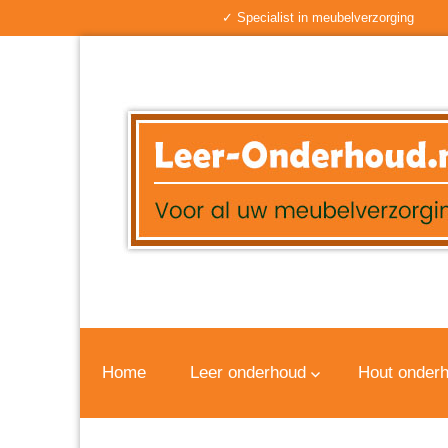
✓ Specialist in meubelverzorging
Home
Leer onderhoud
Hout onder