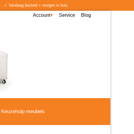
✓ Vandaag besteld = morgen in huis
Account
Service
Blog
Keuzehulp meubels