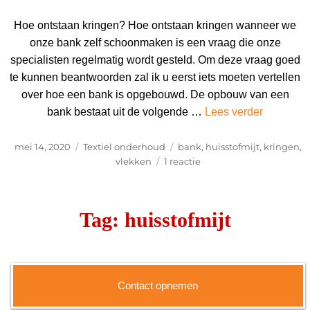
Hoe ontstaan kringen? Hoe ontstaan kringen wanneer we
onze bank zelf schoonmaken is een vraag die onze
specialisten regelmatig wordt gesteld. Om deze vraag goed
te kunnen beantwoorden zal ik u eerst iets moeten vertellen
over hoe een bank is opgebouwd. De opbouw van een
“Hoe onts
bank bestaat uit de volgende …
Lees verder
Geplaatst
Categorieën
Tags
mei 14, 2020
Textiel onderhoud
bank
,
huisstofmijt
,
kringen
,
op
op
vlekken
1 reactie
Hoe
ontstaan
kringen?
Tag:
huisstofmijt
Contact opnemen