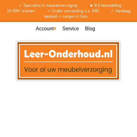
✓ Specialist in meubelverzorging
★ 9,6 beoordeling ·
10.000+ klanten
✓ Gratis verzending v.a. €40
✓ Vandaag
besteld = morgen in huis
Account
Service
Blog