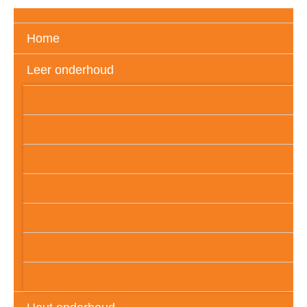
Home
Leer onderhoud
Gedekverfd (glad) leder
Vol aniline leder
Semi aniline leder
Geschuurd leder
PU – leder (folie)
Geolied of wax leder
Leatherlook of imitatieleder