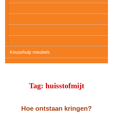
Kunstof
Meubelpootjes
Vloerbescherming
Auto’s – Tassen – Kleding
Keuzehulp meubels
Tag:
huisstofmijt
Hoe ontstaan kringen?