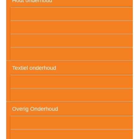
Hout onderhoud
Gelakt hout
Geolied hout
Gewaxed hout
Onbehandeld hout
Textiel onderhoud
Meubelstof
Tapijt / karpet
Overig Onderhoud
RVS
Natuursteen