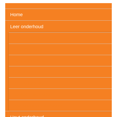
Home
Leer onderhoud
Gedekverfd (glad) leder
Vol aniline leder
Semi aniline leder
Geschuurd leder
PU – leder (folie)
Geolied of wax leder
Leatherlook of imitatieleder