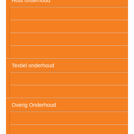
Hout onderhoud
Gelakt hout
Geolied hout
Gewaxed hout
Onbehandeld hout
Textiel onderhoud
Meubelstof
Tapijt / karpet
Overig Onderhoud
RVS
Natuursteen