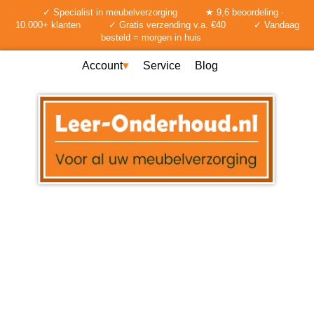
✓ Specialist in meubelverzorging
★ 9,6 beoordeling ·
10.000+ klanten
✓ Gratis verzending v.a. €40
✓ Vandaag
besteld = morgen in huis
Account
Service
Blog