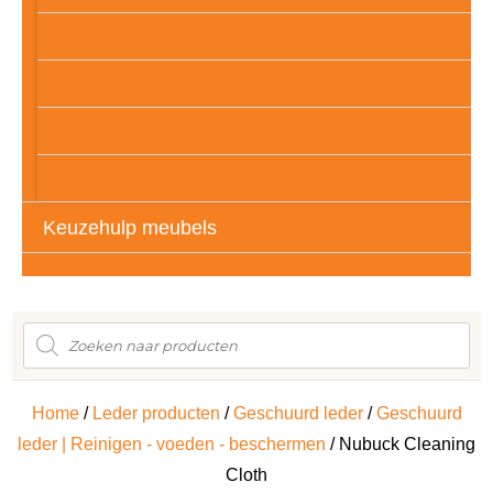
Kunstof
Meubelpootjes
Vloerbescherming
Auto’s – Tassen – Kleding
Keuzehulp meubels
Producten
zoeken
Home
/
Leder producten
/
Geschuurd leder
/
Geschuurd
leder | Reinigen - voeden - beschermen
/ Nubuck Cleaning
Cloth