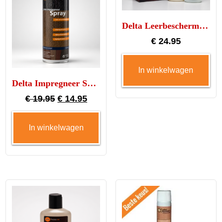
Delta Leerbescherming set XL
€
24.95
In winkelwagen
Delta Impregneer Spray – bescherming voor leer en textiel
Oorspronkelijke
Huidige
€
19.95
€
14.95
prijs
prijs
In winkelwagen
was:
is:
€ 19.95.
€ 14.95.