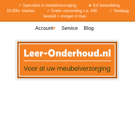
✓ Specialist in meubelverzorging
★ 9,6 beoordeling ·
10.000+ klanten
✓ Gratis verzending v.a. €40
✓ Vandaag
besteld = morgen in huis
Account
Service
Blog