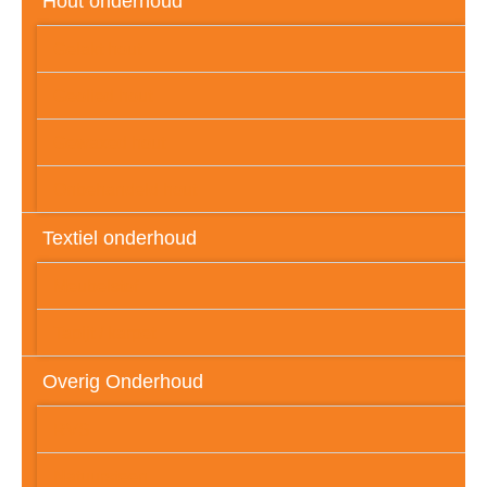
Hout onderhoud
Gelakt hout
Geolied hout
Gewaxed hout
Onbehandeld hout
Textiel onderhoud
Meubelstof
Tapijt / karpet
Overig Onderhoud
RVS
Natuursteen