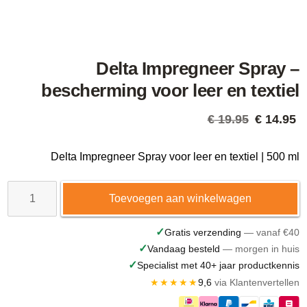
Delta Impregneer Spray –
bescherming voor leer en textiel
Oorspron
H
€
19.95
€
14.95
prijs
p
was:
i
Delta Impregneer Spray voor leer en textiel | 500 ml
€ 19.95.
€
Delta
Toevoegen aan winkelwagen
Impregneer
Spray
✓
Gratis verzending
— vanaf €40
✓
Vandaag besteld
— morgen in huis
–
✓
Specialist met 40+ jaar productkennis
bescherming
★★★★★
9,6
via Klantenvertellen
voor