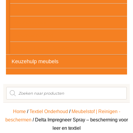
Kunstof
Meubelpootjes
Vloerbescherming
Auto’s – Tassen – Kleding
Keuzehulp meubels
Producten
zoeken
Home
/
Textiel Onderhoud
/
Meubelstof | Reinigen -
beschermen
/ Delta Impregneer Spray – bescherming voor
leer en textiel