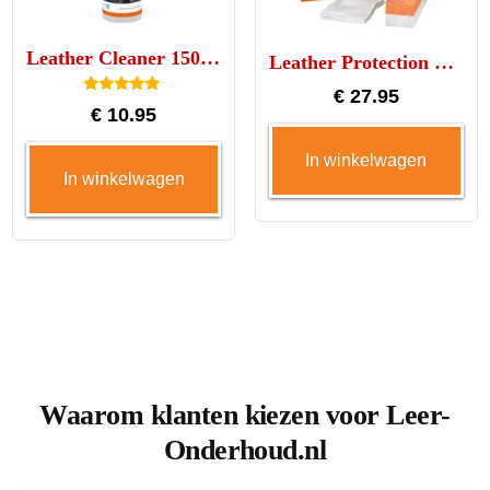
Leather Cleaner 150 ml
Leather Protection MAXI set 2×250 ml
€
27.95
Gewaardeerd
€
10.95
5.00
uit 5
In winkelwagen
In winkelwagen
Waarom klanten kiezen voor Leer-
Onderhoud.nl