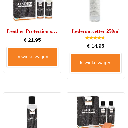
Leather Protection set 2x150ml
Lederontvetter 250ml
€
21.95
Gewaardee
€
14.95
rd
4.50
uit 5
In winkelwagen
In winkelwagen