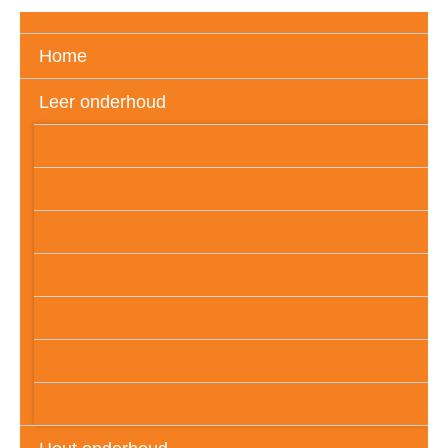
Home
Leer onderhoud
Gedekverfd (glad) leder
Vol aniline leder
Semi aniline leder
Geschuurd leder
PU – leder (folie)
Geolied of wax leder
Leatherlook of imitatieleder