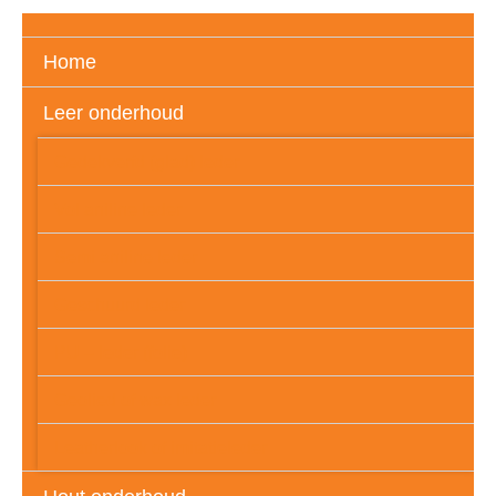
Home
Leer onderhoud
Gedekverfd (glad) leder
Vol aniline leder
Semi aniline leder
Geschuurd leder
PU – leder (folie)
Geolied of wax leder
Leatherlook of imitatieleder