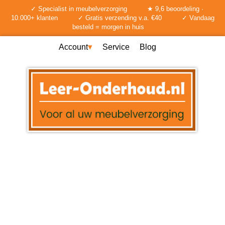
✓ Specialist in meubelverzorging
★ 9,6 beoordeling ·
10.000+ klanten
✓ Gratis verzending v.a. €40
✓ Vandaag
besteld = morgen in huis
Account
Service
Blog