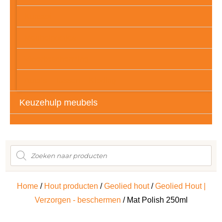
Kunstof
Meubelpootjes
Vloerbescherming
Auto’s – Tassen – Kleding
Keuzehulp meubels
Producten
zoeken
Home
/
Hout producten
/
Geolied hout
/
Geolied Hout |
Verzorgen - beschermen
/ Mat Polish 250ml