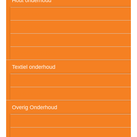
Hout onderhoud
Gelakt hout
Geolied hout
Gewaxed hout
Onbehandeld hout
Textiel onderhoud
Meubelstof
Tapijt / karpet
Overig Onderhoud
RVS
Natuursteen