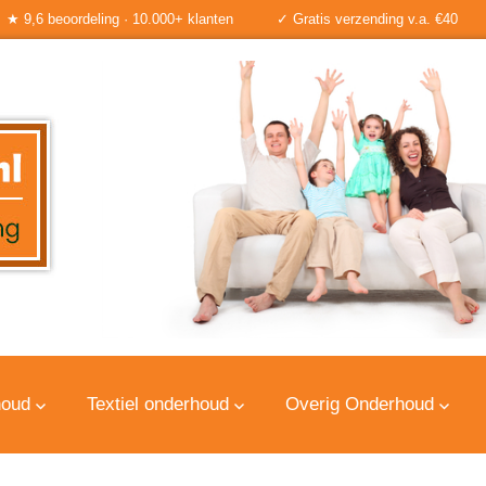
★ 9,6 beoordeling · 10.000+ klanten
✓ Gratis verzending v.a. €40
houd
Textiel onderhoud
Overig Onderhoud