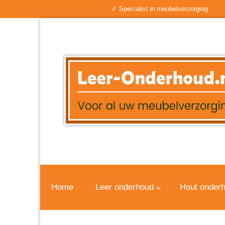
✓ Specialist in meubelverzorging
Home
Leer onderhoud
Hout onder