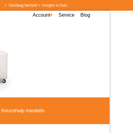
✓ Vandaag besteld = morgen in huis
Account
Service
Blog
Keuzehulp meubels