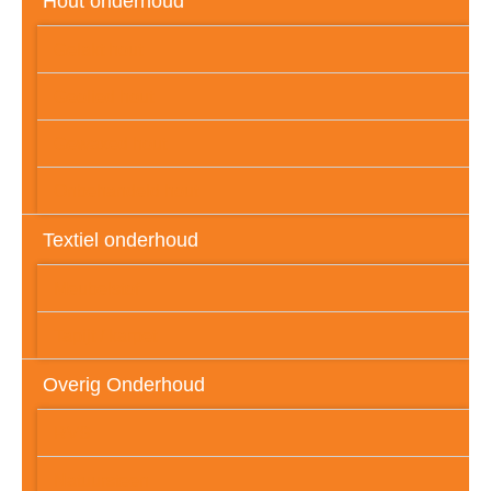
Hout onderhoud
Gelakt hout
Geolied hout
Gewaxed hout
Onbehandeld hout
Textiel onderhoud
Meubelstof
Tapijt / karpet
Overig Onderhoud
RVS
Natuursteen