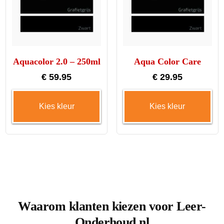
Aquacolor 2.0 – 250ml
Aqua Color Care
€
59.95
€
29.95
Dit
Dit
Kies kleur
Kies kleur
product
pro
heeft
hee
meerdere
me
variaties.
var
Deze
De
optie
opt
kan
ka
Waarom klanten kiezen voor Leer-
gekozen
ge
Onderhoud.nl
worden
wo