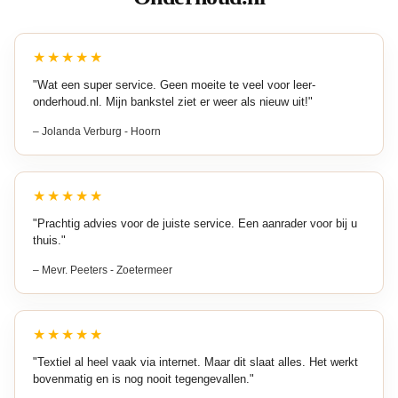
op
op
de
de
★★★★★
productpagina
pro
"Wat een super service. Geen moeite te veel voor leer-
onderhoud.nl. Mijn bankstel ziet er weer als nieuw uit!"
– Jolanda Verburg - Hoorn
★★★★★
"Prachtig advies voor de juiste service. Een aanrader voor bij u
thuis."
– Mevr. Peeters - Zoetermeer
★★★★★
"Textiel al heel vaak via internet. Maar dit slaat alles. Het werkt
bovenmatig en is nog nooit tegengevallen."