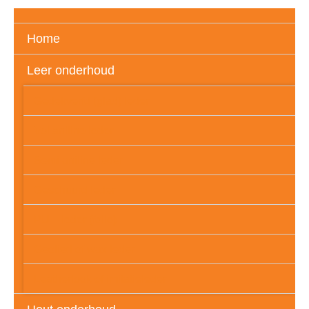
Home
Leer onderhoud
Gedekverfd (glad) leder
Vol aniline leder
Semi aniline leder
Geschuurd leder
PU – leder (folie)
Geolied of wax leder
Leatherlook of imitatieleder