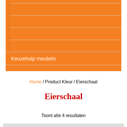
Kunstof
Meubelpootjes
Vloerbescherming
Auto’s – Tassen – Kleding
Keuzehulp meubels
Home
/ Product Kleur / Eierschaal
Eierschaal
Gesorteerd
Toont alle 4 resultaten
op