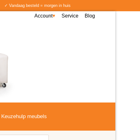
✓ Vandaag besteld = morgen in huis
Account
Service
Blog
Keuzehulp meubels