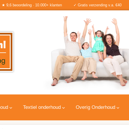
★ 9,6 beoordeling · 10.000+ klanten
✓ Gratis verzending v.a. €40
houd
Textiel onderhoud
Overig Onderhoud