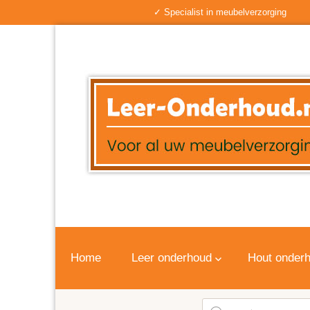
✓ Specialist in meubelverzorging
Home
Leer onderhoud
Hout onder
Producten