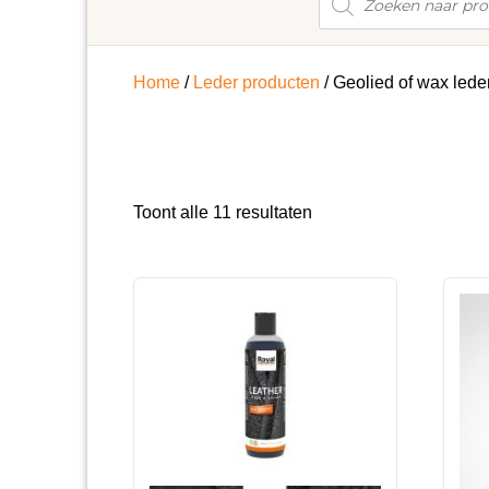
zoeken
Home
/
Leder producten
/ Geolied of wax lede
Gesorteerd
Toont alle 11 resultaten
op
populariteit