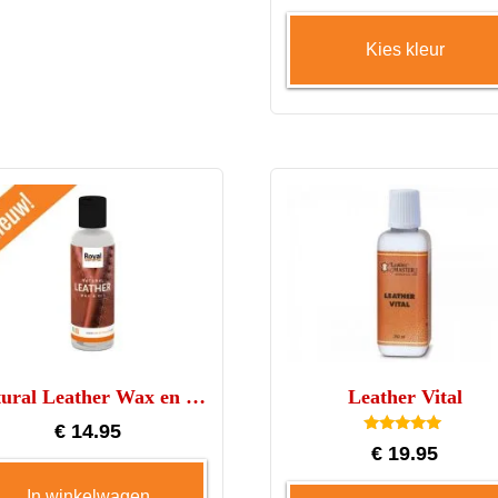
3.00
worden
uit 5
op
Kies kleur
de
productpagina
a
Natural Leather Wax en Oil
Leather Vital
€
14.95
Gewaardeerd
€
19.95
5.00
uit 5
In winkelwagen