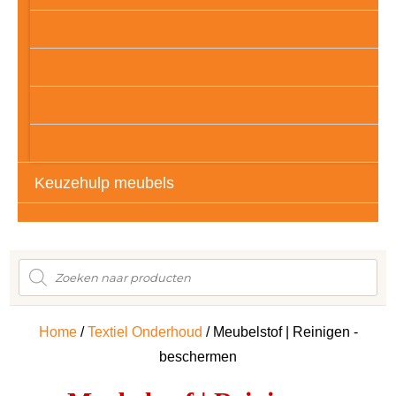
Kunstof
Meubelpootjes
Vloerbescherming
Auto’s – Tassen – Kleding
Keuzehulp meubels
Producten
zoeken
Home
/
Textiel Onderhoud
/ Meubelstof | Reinigen -
beschermen