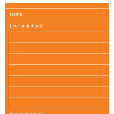
Home
Leer onderhoud
Gedekverfd (glad) leder
Vol aniline leder
Semi aniline leder
Geschuurd leder
PU – leder (folie)
Geolied of wax leder
Leatherlook of imitatieleder