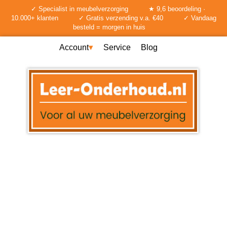
✓ Specialist in meubelverzorging
★ 9,6 beoordeling ·
10.000+ klanten
✓ Gratis verzending v.a. €40
✓ Vandaag
besteld = morgen in huis
Account
Service
Blog