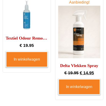
Aanbieding!
Textiel Odour Remover
€
19.95
In winkelwagen
Delta Vlekken Spray
Oorspronkeli
Huidi
€
19.95
€
14.95
prijs
prijs
In winkelwagen
was:
is:
€ 19.95.
€ 14.9