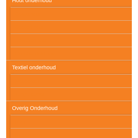
Hout onderhoud
Gelakt hout
Geolied hout
Gewaxed hout
Onbehandeld hout
Textiel onderhoud
Meubelstof
Tapijt / karpet
Overig Onderhoud
RVS
Natuursteen