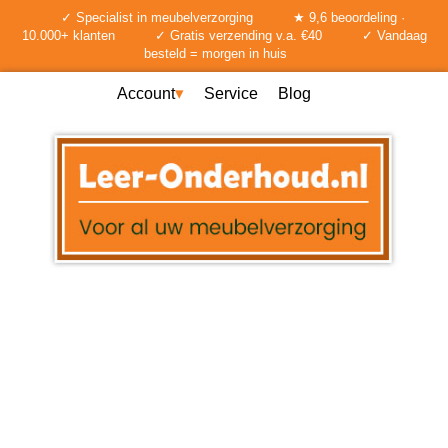
✓ Specialist in meubelverzorging
★ 9,6 beoordeling ·
10.000+ klanten
✓ Gratis verzending v.a. €40
✓ Vandaag
besteld = morgen in huis
Account
Service
Blog