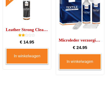
Leather Strong Cleaner 250ml
Microleder verzorgingskit voor 2 tot 3 zitplaatsen
Gew
€
14.95
aard
eerd
€
24.95
2.00
uit 5
In winkelwagen
In winkelwagen