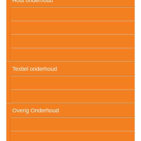
Hout onderhoud
Gelakt hout
Geolied hout
Gewaxed hout
Onbehandeld hout
Textiel onderhoud
Meubelstof
Tapijt / karpet
Overig Onderhoud
RVS
Natuursteen