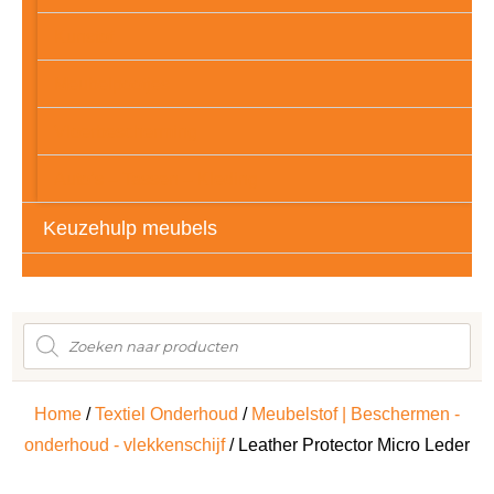
Kunstof
Meubelpootjes
Vloerbescherming
Auto’s – Tassen – Kleding
Keuzehulp meubels
Producten
zoeken
Home
/
Textiel Onderhoud
/
Meubelstof | Beschermen -
onderhoud - vlekkenschijf
/ Leather Protector Micro Leder