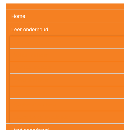
Home
Leer onderhoud
Gedekverfd (glad) leder
Vol aniline leder
Semi aniline leder
Geschuurd leder
PU – leder (folie)
Geolied of wax leder
Leatherlook of imitatieleder