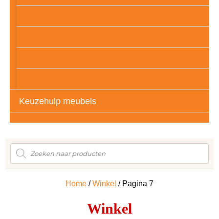
Kunstof
Meubelpootjes
Vloerbescherming
Auto’s – Tassen – Kleding
Keuzehulp meubels
Producten
zoeken
Home
/
Winkel
/ Pagina 7
Winkel