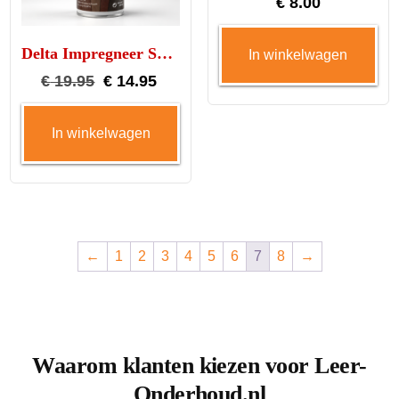
€
8.00
Delta Impregneer Spray – bescherming voor leer en textiel
In winkelwagen
Oorspronkelijke
Huidige
€
19.95
€
14.95
prijs
prijs
In winkelwagen
was:
is:
€ 19.95.
€ 14.95.
←
1
2
3
4
5
6
7
8
→
Waarom klanten kiezen voor Leer-
Onderhoud.nl