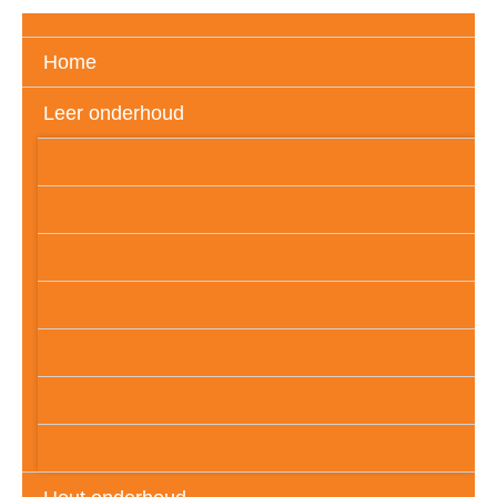
Home
Leer onderhoud
Gedekverfd (glad) leder
Vol aniline leder
Semi aniline leder
Geschuurd leder
PU – leder (folie)
Geolied of wax leder
Leatherlook of imitatieleder