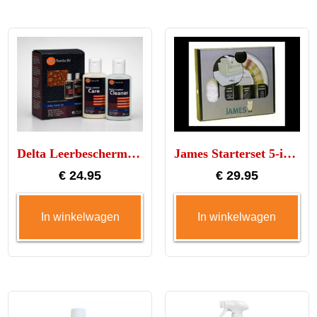
Delta Leerbescherming set XL
James Starterset 5-in-1
€
24.95
€
29.95
In winkelwagen
In winkelwagen