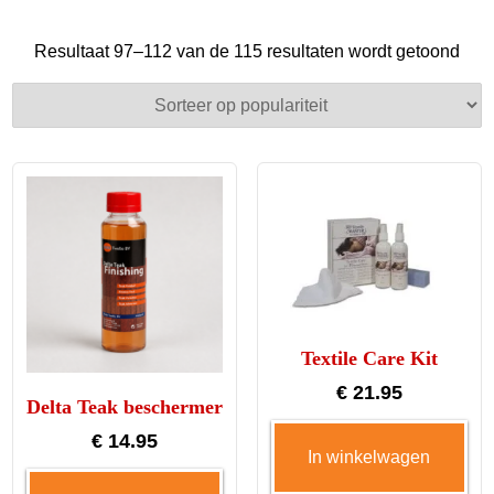
Geso
Resultaat 97–112 van de 115 resultaten wordt getoond
op
popu
Textile Care Kit
€
21.95
Delta Teak beschermer
€
14.95
In winkelwagen