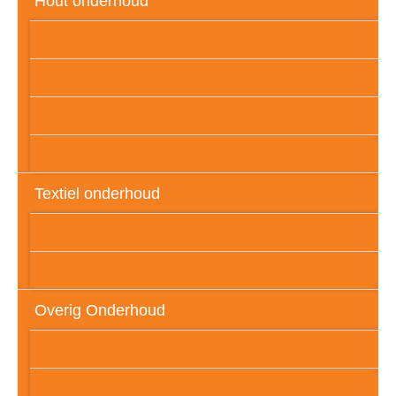
Hout onderhoud
Gelakt hout
Geolied hout
Gewaxed hout
Onbehandeld hout
Textiel onderhoud
Meubelstof
Tapijt / karpet
Overig Onderhoud
RVS
Natuursteen