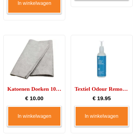
In winkelwagen
Katoenen Doeken 10 stuks
Textiel Odour Remover
€
10.00
€
19.95
In winkelwagen
In winkelwagen