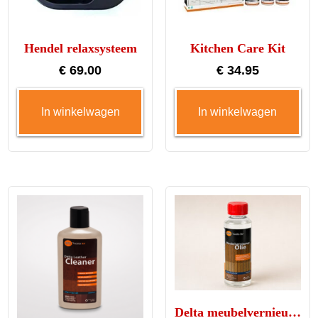
wo
op
Hendel relaxsysteem
Kitchen Care Kit
de
pro
€
69.00
€
34.95
In winkelwagen
In winkelwagen
Delta meubelvernieuwer