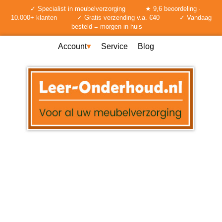
✓ Specialist in meubelverzorging
★ 9,6 beoordeling ·
10.000+ klanten
✓ Gratis verzending v.a. €40
✓ Vandaag
besteld = morgen in huis
Account
Service
Blog