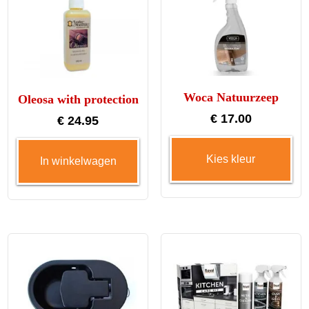
Woca Natuurzeep
Oleosa with protection
€
17.00
€
24.95
Dit
Kies kleur
In winkelwagen
pro
hee
me
var
De
opt
ka
ge