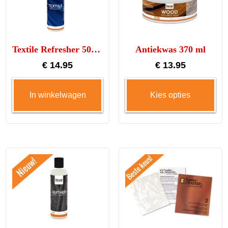
Textile Refresher 500ml
Antiekwas 370 ml
€
14.95
€
13.95
Dit
In winkelwagen
Kies opties
pro
hee
me
var
De
opt
ka
ge
wo
op