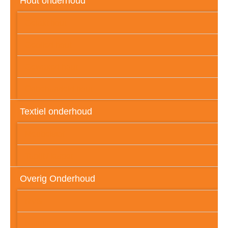
Hout onderhoud
Gelakt hout
Geolied hout
Gewaxed hout
Onbehandeld hout
Textiel onderhoud
Meubelstof
Tapijt / karpet
Overig Onderhoud
RVS
Natuursteen