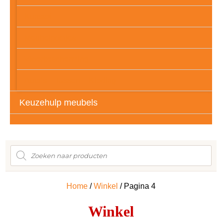
Kunstof
Meubelpootjes
Vloerbescherming
Auto’s – Tassen – Kleding
Keuzehulp meubels
Producten
zoeken
Home
/
Winkel
/ Pagina 4
Winkel