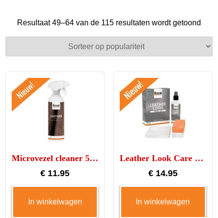
Geso
Resultaat 49–64 van de 115 resultaten wordt getoond
op
popul
Microvezel cleaner 500ml
Leather Look Care Kit
€
11.95
€
14.95
In winkelwagen
In winkelwagen