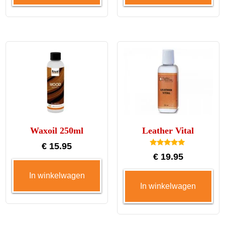
hee
me
var
De
opt
ka
ge
wo
op
Waxoil 250ml
Leather Vital
de
€
15.95
pro
Gewaardeerd
€
19.95
5.00
uit 5
In winkelwagen
In winkelwagen