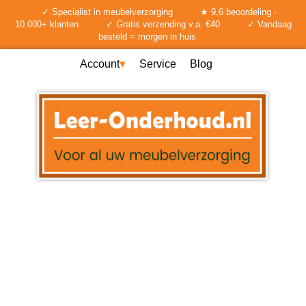
✓ Specialist in meubelverzorging
★ 9,6 beoordeling ·
10.000+ klanten
✓ Gratis verzending v.a. €40
✓ Vandaag
besteld = morgen in huis
Account
Service
Blog