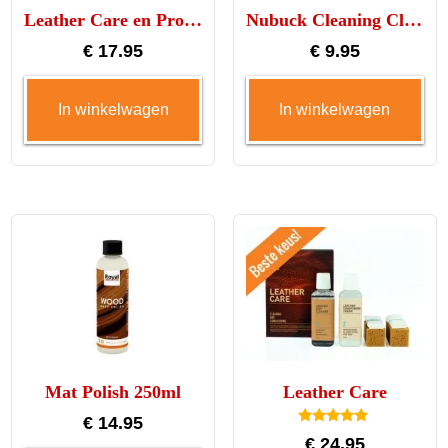
Leather Care en Protect
Nubuck Cleaning Cloth
de
€
17.95
€
9.95
pro
In winkelwagen
In winkelwagen
Mat Polish 250ml
Leather Care
€
14.95
Gewaardeerd
€
24.95
5.00