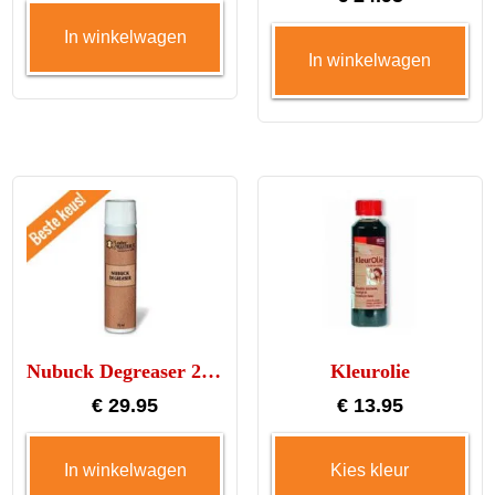
uit 5
In winkelwagen
In winkelwagen
Nubuck Degreaser 200ml
Kleurolie
€
29.95
€
13.95
Dit
In winkelwagen
Kies kleur
pro