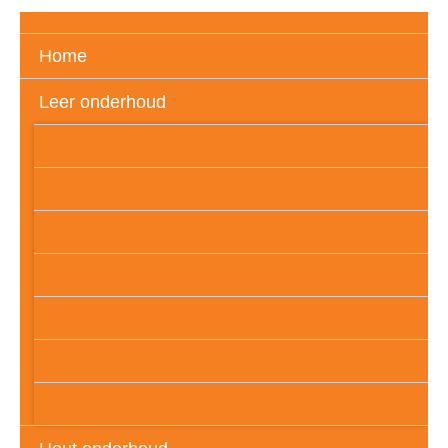
Home
Leer onderhoud
Gedekverfd (glad) leder
Vol aniline leder
Semi aniline leder
Geschuurd leder
PU – leder (folie)
Geolied of wax leder
Leatherlook of imitatieleder